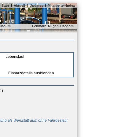
Start
|
Aktuell
|
Updates
|
Mitarbeiter-Index
useum
Fehmarn
Rügen
Usedom
Lebenslauf
Einsatzdetails ausblenden
01
ung als Werkstattraum ohne Fahrgestell]