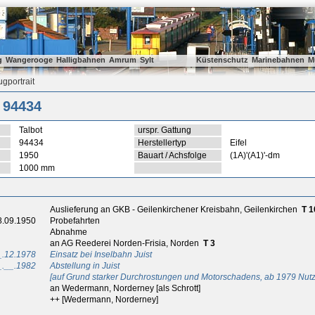
g
Wangerooge
Halligbahnen
Amrum
Sylt
Küstenschutz
Marinebahnen
M
gportrait
 94434
Talbot
urspr. Gattung
94434
Herstellertyp
Eifel
1950
Bauart / Achsfolge
(1A)'(A1)'-dm
1000 mm
Auslieferung an GKB - Geilenkirchener Kreisbahn, Geilenkirchen
T 1
8.09.1950
Probefahrten
Abnahme
an AG Reederei Norden-Frisia, Norden
T 3
_.12.1978
Einsatz bei Inselbahn Juist
_.__.1982
Abstellung in Juist
[auf Grund starker Durchrostungen und Motorschadens, ab 1979 Nutz
an Wedermann, Norderney [als Schrott]
++ [Wedermann, Norderney]