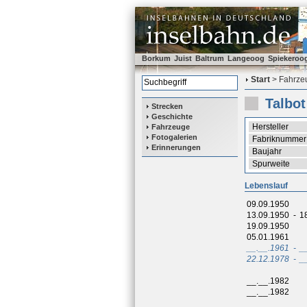
Borkum
Juist
Baltrum
Langeoog
Spiekeroo
Start
> Fahrzeu
Talbot
Strecken
Geschichte
Hersteller
Fahrzeuge
Fotogalerien
Fabriknummer
Erinnerungen
Baujahr
Spurweite
Lebenslauf
09.09.1950
13.09.1950
-
1
19.09.1950
05.01.1961
__.__.1961
-
_
22.12.1978
-
_
__.__.1982
__.__.1982