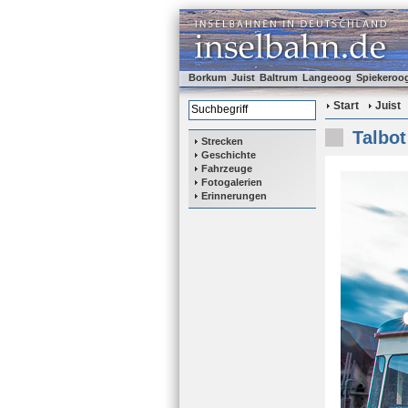
Borkum
Juist
Baltrum
Langeoog
Spiekeroo
Start
Juist
Talbot
Strecken
Geschichte
Fahrzeuge
Fotogalerien
Erinnerungen