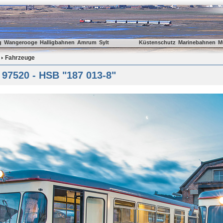
g
Wangerooge
Halligbahnen
Amrum
Sylt
Küstenschutz
Marinebahnen
M
Fahrzeuge
 97520 - HSB "187 013-8"