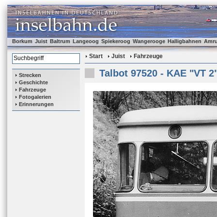
Borkum
Juist
Baltrum
Langeoog
Spiekeroog
Wangerooge
Halligbahnen
Amr
Start
Juist
Fahrzeuge
Talbot 97520 - KAE "VT 2
Strecken
Geschichte
Fahrzeuge
Fotogalerien
Erinnerungen