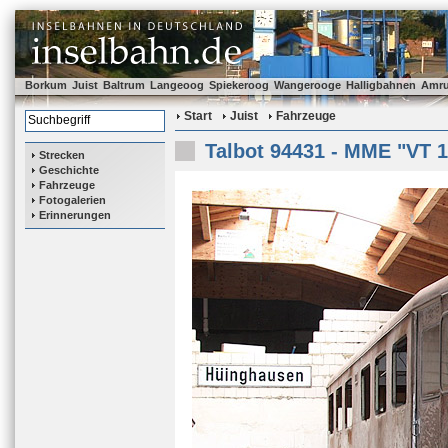
Borkum
Juist
Baltrum
Langeoog
Spiekeroog
Wangerooge
Halligbahnen
Amr
Start
Juist
Fahrzeuge
Talbot 94431 - MME "VT 1
Strecken
Geschichte
Fahrzeuge
Fotogalerien
Erinnerungen