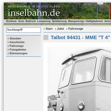
Borkum
Juist
Baltrum
Langeoog
Spiekeroog
Wangerooge
Halligbahnen
Amr
Start
Juist
Fahrzeuge
Talbot 94431 - MME "T 4"
Strecken
Geschichte
Fahrzeuge
Fotogalerien
Erinnerungen