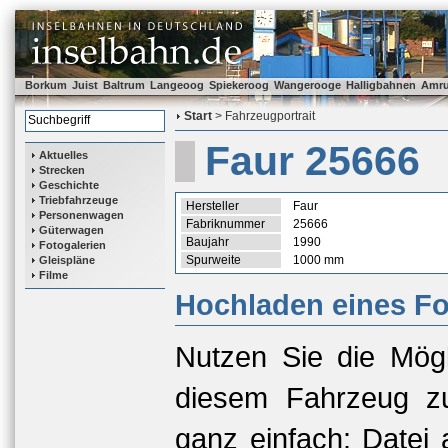
Borkum
Juist
Baltrum
Langeoog
Spiekeroog
Wangerooge
Halligbahnen
Amr
Start
> Fahrzeugportrait
Faur 25666
Aktuelles
Strecken
Geschichte
Triebfahrzeuge
Hersteller
Faur
Personenwagen
Fabriknummer
25666
Güterwagen
Baujahr
1990
Fotogalerien
Spurweite
1000 mm
Gleispläne
Filme
Hochladen eines Fo
Nutzen Sie die Mögl
diesem Fahrzeug zu
ganz einfach: Datei