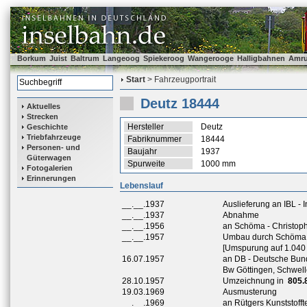
Borkum
Juist
Baltrum
Langeoog
Spiekeroog
Wangerooge
Halligbahnen
Amr
Start
> Fahrzeugportrait
Deutz 18444
Aktuelles
Strecken
Hersteller
Deutz
Geschichte
Triebfahrzeuge
Fabriknummer
18444
Personen- und
Baujahr
1937
Güterwagen
Spurweite
1000 mm
Fotogalerien
Erinnerungen
Lebenslauf
__.__.1937
Auslieferung an IBL -
__.__.1937
Abnahme
__.__.1956
an Schöma - Christoph
__.__.1957
Umbau durch Schöma -
[Umspurung auf 1.040
16.07.1957
an DB - Deutsche Bun
Bw Göttingen, Schwel
28.10.1957
Umzeichnung in
805.
19.03.1969
Ausmusterung
__.__.1969
an Rütgers Kunststoff