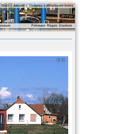
Start
|
Aktuell
|
Updates
|
Mitarbeiter-Index
useum
Fehmarn
Rügen
Usedom