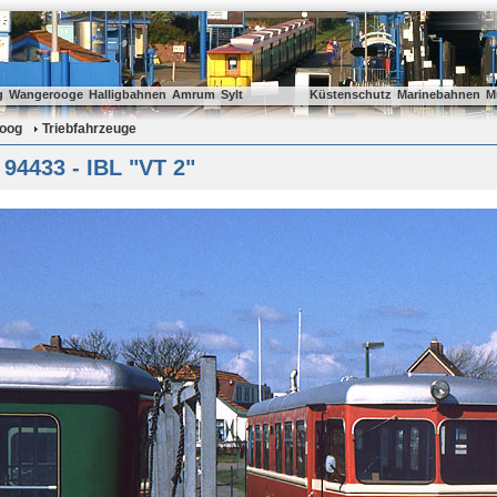
g
Wangerooge
Halligbahnen
Amrum
Sylt
Küstenschutz
Marinebahnen
M
oog
Triebfahrzeuge
 94433 - IBL "VT 2"