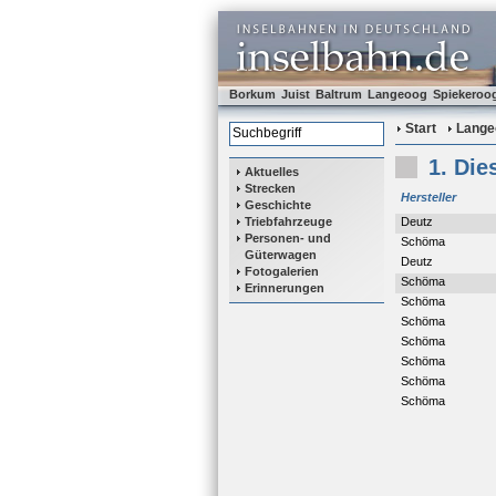
Borkum
Juist
Baltrum
Langeoog
Spiekeroo
Start
Lange
1. Die
Aktuelles
Strecken
Hersteller
Geschichte
Triebfahrzeuge
Deutz
Personen- und
Schöma
Güterwagen
Deutz
Fotogalerien
Schöma
Erinnerungen
Schöma
Schöma
Schöma
Schöma
Schöma
Schöma