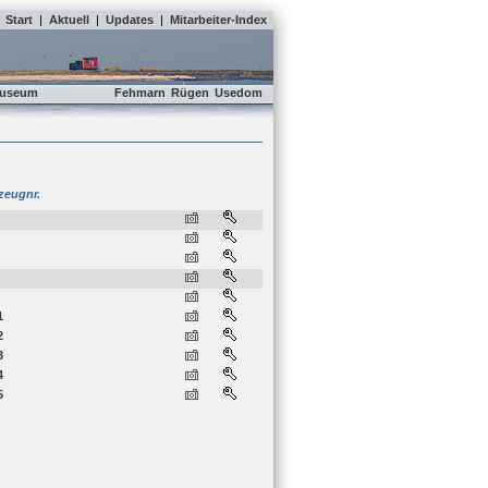
Start
|
Aktuell
|
Updates
|
Mitarbeiter-Index
useum
Fehmarn
Rügen
Usedom
zeugnr.
1
2
3
4
5