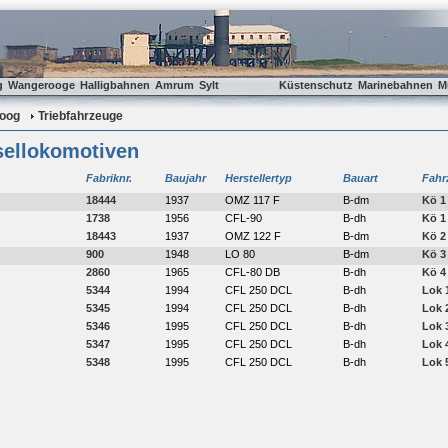
g
Wangerooge
Halligbahnen
Amrum
Sylt
Küstenschutz
Marinebahnen
M
oog
Triebfahrzeuge
sellokomotiven
Fabriknr.
Baujahr
Herstellertyp
Bauart
Fahr
18444
1937
OMZ 117 F
B-dm
Kö 1
1738
1956
CFL-90
B-dh
Kö 1
18443
1937
OMZ 122 F
B-dm
Kö 2
900
1948
LO 80
B-dm
Kö 3
2860
1965
CFL-80 DB
B-dh
Kö 4
5344
1994
CFL 250 DCL
B-dh
Lok 
5345
1994
CFL 250 DCL
B-dh
Lok 
5346
1995
CFL 250 DCL
B-dh
Lok 
5347
1995
CFL 250 DCL
B-dh
Lok 
5348
1995
CFL 250 DCL
B-dh
Lok 