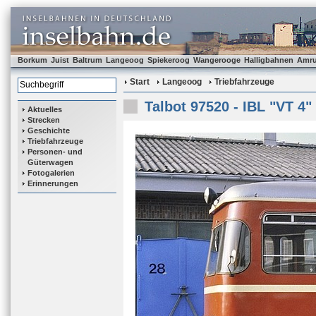
Borkum
Juist
Baltrum
Langeoog
Spiekeroog
Wangerooge
Halligbahnen
Amr
Start
Langeoog
Triebfahrzeuge
Talbot 97520 - IBL "VT 4"
Aktuelles
Strecken
Geschichte
Triebfahrzeuge
Personen- und
Güterwagen
Fotogalerien
Erinnerungen