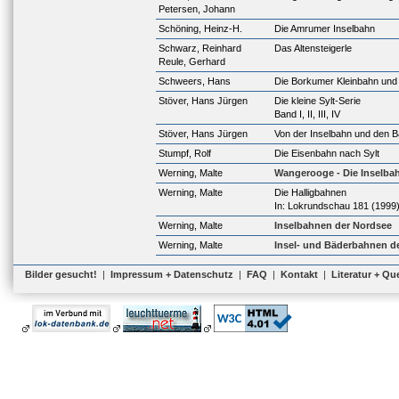
Petersen, Johann
Schöning, Heinz-H.
Die Amrumer Inselbahn
Schwarz, Reinhard
Das Altensteigerle
Reule, Gerhard
Schweers, Hans
Die Borkumer Kleinbahn und 
Stöver, Hans Jürgen
Die kleine Sylt-Serie
Band I, II, III, IV
Stöver, Hans Jürgen
Von der Inselbahn und den B
Stumpf, Rolf
Die Eisenbahn nach Sylt
Werning, Malte
Wangerooge - Die Inselba
Werning, Malte
Die Halligbahnen
In: Lokrundschau 181 (1999
Werning, Malte
Inselbahnen der Nordsee
Werning, Malte
Insel- und Bäderbahnen d
Bilder gesucht!
|
Impressum + Datenschutz
|
FAQ
|
Kontakt
|
Literatur + Qu