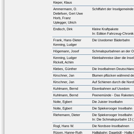
Kieper, Klaus
Ammermann, O.
Schiffahrt der Inselgemeind
Detlefsen, Gert Uwe
Horb, Franz
Uplegger, Ulrich
Endisch, Dirk
Kleine Kraftpakete
In: Edition Fahrzeug-Chronik
Frank, Hans-Dieter
Die Usedomer Bäderbahn
Kenning, Ludger
Högemann, Josef
Schmalspurbahnen an der O
Kenning, Ludger
Kleinbahnreise über die Inse
Rickelt, Achim
Klebes, Günther
Die Inselbahnen Deutschlands
Kirschner, Jan
Blumen pflücken während de
Kirschner, Jan
Auf Schienen durch die Nor
Kuhlmann, Bernd
Eisenbahnen auf Usedom
Kuhlmann, Bernd
Peenemünde - Das Raketen
Nolte, Egbert
Die Juister Inselbahn
Nolte, Egbert
Die Spiekerooger Inselbahn
Riehemann, Dieter
Die Spiekerooger Inselbahn
In: Die Schmalspurbahn 13 
Rogl, Hans W.
Die Nordsee-Inselbahnen
Rüsen, Hanne-Ruth
Halligbahn: Dagebüll - Hallig