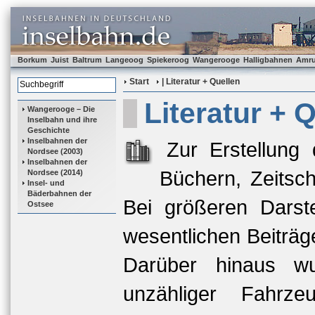
Borkum
Juist
Baltrum
Langeoog
Spiekeroog
Wangerooge
Halligbahnen
Amr
Start
| Literatur + Quellen
Literatur + 
Wangerooge – Die
Inselbahn und ihre
Geschichte
Inselbahnen der
Zur Erstellung
Nordsee (2003)
Inselbahnen der
Büchern, Zeitsch
Nordsee (2014)
Insel- und
Bäderbahnen der
Bei größeren Darst
Ostsee
wesentlichen Beiträge
Darüber hinaus wu
unzähliger Fahrz