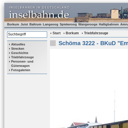
Borkum
Juist
Baltrum
Langeoog
Spiekeroog
Wangerooge
Halligbahnen
Amr
Start
Borkum
Triebfahrzeuge
Schöma 3222 - BKuD "E
Aktuelles
Strecken
Geschichte
Triebfahrzeuge
Personen- und
Güterwagen
Fotogalerien