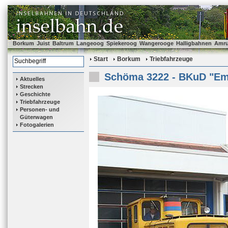
Borkum
Juist
Baltrum
Langeoog
Spiekeroog
Wangerooge
Halligbahnen
Amr
Start
Borkum
Triebfahrzeuge
Schöma 3222 - BKuD "E
Aktuelles
Strecken
Geschichte
Triebfahrzeuge
Personen- und
Güterwagen
Fotogalerien