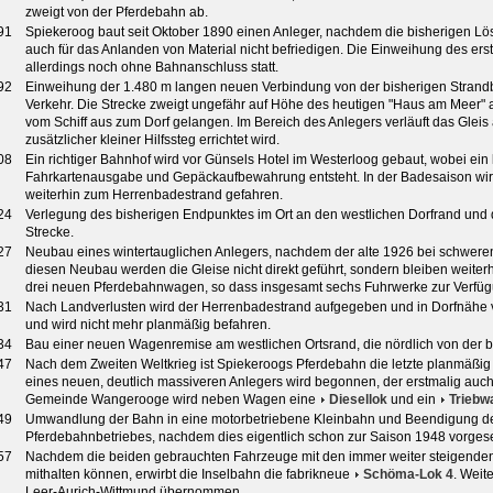
zweigt von der Pferdebahn ab.
91
Spiekeroog baut seit Oktober 1890 einen Anleger, nachdem die bisherigen L
auch für das Anlanden von Material nicht befriedigen. Die Einweihung des ers
allerdings noch ohne Bahnanschluss statt.
92
Einweihung der 1.480 m langen neuen Verbindung von der bisherigen Strandb
Verkehr. Die Strecke zweigt ungefähr auf Höhe des heutigen "Haus am Meer
vom Schiff aus zum Dorf gelangen. Im Bereich des Anlegers verläuft das Gleis
zusätzlicher kleiner Hilfssteg errichtet wird.
08
Ein richtiger Bahnhof wird vor Günsels Hotel im Westerloog gebaut, wobei ei
Fahrkartenausgabe und Gepäckaufbewahrung entsteht. In der Badesaison wi
weiterhin zum Herrenbadestrand gefahren.
24
Verlegung des bisherigen Endpunktes im Ort an den westlichen Dorfrand und
Strecke.
27
Neubau eines wintertauglichen Anlegers, nachdem der alte 1926 bei schweren 
diesen Neubau werden die Gleise nicht direkt geführt, sondern bleiben weite
drei neuen Pferdebahnwagen, so dass insgesamt sechs Fuhrwerke zur Verfüg
31
Nach Landverlusten wird der Herrenbadestrand aufgegeben und in Dorfnähe ver
und wird nicht mehr planmäßig befahren.
34
Bau einer neuen Wagenremise am westlichen Ortsrand, die nördlich von der
47
Nach dem Zweiten Weltkrieg ist Spiekeroogs Pferdebahn die letzte planmäßig
eines neuen, deutlich massiveren Anlegers wird begonnen, der erstmalig auc
Gemeinde Wangerooge wird neben Wagen eine
Diesellok
und ein
Triebw
49
Umwandlung der Bahn in eine motorbetriebene Kleinbahn und Beendigung d
Pferdebahnbetriebes, nachdem dies eigentlich schon zur Saison 1948 vorges
57
Nachdem die beiden gebrauchten Fahrzeuge mit den immer weiter steigenden
mithalten können, erwirbt die Inselbahn die fabrikneue
Schöma-Lok 4
. Weit
Leer-Aurich-Wittmund übernommen.