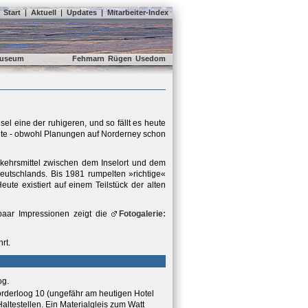
Start
|
Aktuell
|
Updates
|
Mitarbeiter-Index
useum
Fehmarn
Rügen
Usedom
nsel eine der ruhigeren, und so fällt es heute
ollte - obwohl Planungen auf Norderney schon
rkehrsmittel zwischen dem Inselort und dem
Deutschlands. Bis 1981 rumpelten »richtige«
te existiert auf einem Teilstück der alten
paar Impressionen zeigt die
Fotogalerie:
rt.
og.
rderloog 10 (ungefähr am heutigen Hotel
altestellen. Ein Materialgleis zum Watt