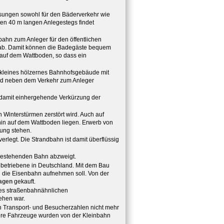
ösungen sowohl für den Bäderverkehr wie
ten 40 m langen Anlegestegs findet
ahn zum Anleger für den öffentlichen
" ab. Damit können die Badegäste bequem
 auf dem Wattboden, so dass ein
n kleines hölzernes Bahnhofsgebäude mit
rd neben dem Verkehr zum Anleger
 damit einhergehende Verkürzung der
Winterstürmen zerstört wird. Auch auf
rhin auf dem Wattboden liegen. Erwerb von
ung stehen.
legt. Die Strandbahn ist damit überflüssig
 bestehenden Bahn abzweigt.
 betriebene in Deutschland. Mit dem Bau
h die Eisenbahn aufnehmen soll. Von der
agen
gekauft.
es straßenbahnähnlichen
ehen war.
 Transport- und Besucherzahlen nicht mehr
ere Fahrzeuge wurden von der Kleinbahn