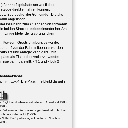
ende) Bahnhofsgebäude am westlichen
ie Züge direkt einfahren können.
ute Betriebshof der Gemeinde). Die alte
mflut
abgerissen.
 der Inselbahn zum Anlanden von schweren
n die beiden Strecken nebeneinander her. Am
hn. Einige Meter der ursprünglichen
n-Pewsum-Greetsiel arbeitslos wurde.
er darf von der Bahn mitbenutzt werden
 Zeltplatz und Anleger kann daraufhin
 später als Eisbrecher weiterverwendet.
r Inselbahn darstellt.
T 1
und
Lok 2
ebahnbetriebes.
t mit
Lok 4
. Die Maschine bleibt daraufhin
• Rogl: Die Nordsee-Inselbahnen. Düsseldorf 1980-
1995.
• Riehemann: Die Spiekerooger Inselbahn. In: Die
Schmalspurbahn 12 (1993).
• Nolte: Die Spiekerooger Inselbahn. Nordhorn
2000.