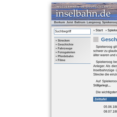
Borkum
Juist
Baltrum
Langeoog
Spiekeroo
Start
Spiek
Gesch
Strecken
Geschichte
Spiekeroog gilt
Fahrzeuge
schwer zu glaube
Fotogalerien
älter waren und 
Pferdebahn
Filme
Spiekeroog be
Anleger. Als die
Inselbahnzüge ü
Strecke die ein
Auf Spiekeroo
Stillgelegt...
.
Die wichtigste
Zeittafel
05.06.18
08.07.18