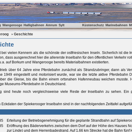
g
Wangerooge
Halligbahnen
Amrum
Sylt
Küstenschutz
Marinebahnen
M
eroog
Geschichte
ichte
 bei vielen Kennern als die schönste der ostfriesischen Inseln. Sicherlich ist die I
n, dass ausgerechnet hier die allererste Inselbahn für den öffentlichen Verkehr r
u.a. auf Borkum und Wangerooge bereits Materialbahnen existierten.
trieb über 64 Jahre eine Pferdebahn zunächst als Strandzubringer, dann als Ve
se 1949 eingestellt und motorisiert wurde, war sie die letzte aktive Pferdebahn 
ber die Gleise, bis die Bahn einem ortsnahen Hafenneubau weichen musste. Heu
zige Museums-Pferdebahn in Deutschland.
g sind heute noch vergleichsweise viele Reste der Inselbahn zu sehen. Ein 
n Eckdaten der Spiekerooger Inselbahn sind in der nachfolgenden Zeittafel aufgefüh
85
Erteilung der Betriebsgenehmigung für die geplante Strandbahn auf Spiekero
85
Eröffnung des Bäderverkehrs zwischen dem Dorf auf der Höhe des Hauses No
zur Linde) und dem Herrenbadestrand. Auf 1,66 km Strecke hat die Bahn fünf H