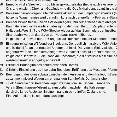
58
Erneut wird die Strecke um 400 Meter gekürzt, als das (heute noch existier
Ortsrand entsteht. Direkt am Gebäude wird die Gepäckhalle angebaut, in die d
62
Bau einer neuen Wagenhalle mit Werkstatt südlich des Empfangsgebäudes (he
hölzerne Wagenremise wird daraufhin kurz nach der großen
Februars-Stur
63
Bau der WSA-Strecke und des WSA-Anlegers unmittelbar neben dem Anleger
Baumaterialien für die weitere Befestigung der Insel. Bis zum Zeltplatz laufe
Haltepunkt West trifft die WSA-Strecke wieder auf das Stammgleis der Inselba
Strandbahn werden dabei von der Neubaustrecke mitbenutzt.
Im gleichen Jahr wird der
T 5
angeschafft, der zuvor bei der Kleinbahn Emde
65
Einigung zwischen WSA und der Inselbahn: Der deutlich massivere WSA-Anleg
und ist damit fortan der reguläre Anleger der Insel. Das zweite Gleis zwischen
abgebaut werden. Der ältere Anleger wird zunächst noch für Frachttransporte,
Im gleichen Jahr wird
Lok 6
fabrikneu beschafft, die die stärkste Maschine de
werden daraufhin endgültig abgestellt.
79
Offizieller Baubeginn des neuen ortsnahen Hafens.
81
Offizielle Einstellung des Inselbahn-Betriebes, Eröffnung des Museums-Pferd
85
Beendigung des Gleisabbaus zwischen dem Anleger und dem Haltepunkt Wes
zusammen mit drei Wagen am ehemaligen Bahnhof als Denkmal stehen.
00
Lok 4
und die drei Personenwagen werden vom Deutschen Eisenbahn-
Verein (Bruchhausen-Vilsen) abtransportiert, nachdem die Fahrzeuge
durch die lange Abstellzeit in einem nahezu schrottreifen Zustand sind.
Eine Aufarbeitung ist aber durchaus geplant.