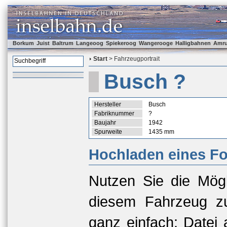
Borkum
Juist
Baltrum
Langeoog
Spiekeroog
Wangerooge
Halligbahnen
Amr
Start
> Fahrzeugportrait
Busch ?
Hersteller
Busch
Fabriknummer
?
Baujahr
1942
Spurweite
1435 mm
Hochladen eines Fo
Nutzen Sie die Mögl
diesem Fahrzeug zu
ganz einfach: Datei