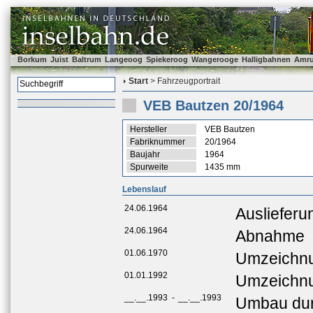
Borkum
Juist
Baltrum
Langeoog
Spiekeroog
Wangerooge
Halligbahnen
Amr
Start
> Fahrzeugportrait
VEB Bautzen 20/1964
Hersteller
VEB Bautzen
Fabriknummer
20/1964
Baujahr
1964
Spurweite
1435 mm
Lebenslauf
24.06.1964
Ausliefer
24.06.1964
Abnahme
01.06.1970
Umzeichnu
01.01.1992
Umzeichnu
__.__.1993
-
__.__.1993
Umbau dur