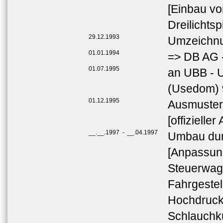
[Einbau vo
Dreilichts
29.12.1993
Umzeichnu
01.01.1994
=> DB AG 
01.07.1995
an UBB - 
(Usedom)
01.12.1995
Ausmuste
[offiziell
__.__.1997
-
__.04.1997
Umbau du
[Anpassun
Steuerwag
Fahrgestel
Hochdruckb
Schlauchk