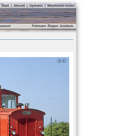
Start
|
Aktuell
|
Updates
|
Mitarbeiter-Index
useum
Fehmarn
Rügen
Usedom