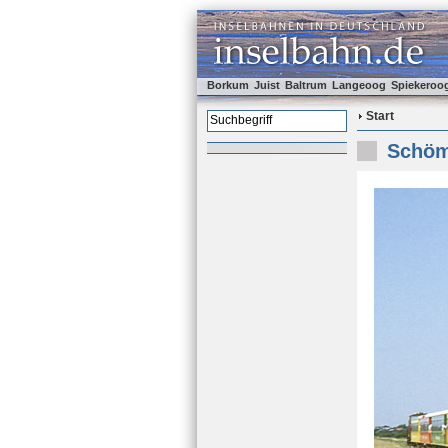
Borkum
Juist
Baltrum
Langeoog
Spiekeroo
Start
Schöma