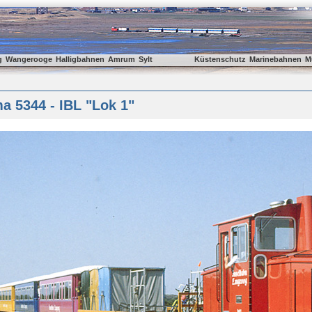
g
Wangerooge
Halligbahnen
Amrum
Sylt
Küstenschutz
Marinebahnen
M
 5344 - IBL "Lok 1"