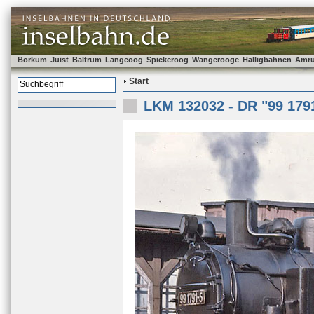
Borkum
Juist
Baltrum
Langeoog
Spiekeroog
Wangerooge
Halligbahnen
Amr
Start
LKM 132032 - DR "99 179