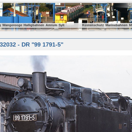
g
Wangerooge
Halligbahnen
Amrum
Sylt
Küstenschutz
Marinebahnen
M
32032 - DR "99 1791-5"