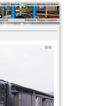
Start
|
Aktuell
|
Updates
|
Mitarbeiter-Index
useum
Fehmarn
Rügen
Usedom