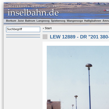
Borkum
Juist
Baltrum
Langeoog
Spiekeroog
Wangerooge
Halligbahnen
Amr
Start
LEW 12889 - DR "201 380