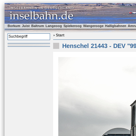
Borkum
Juist
Baltrum
Langeoog
Spiekeroog
Wangerooge
Halligbahnen
Amr
Start
Henschel 21443 - DEV "99