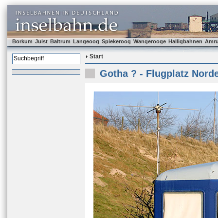
Borkum
Juist
Baltrum
Langeoog
Spiekeroog
Wangerooge
Halligbahnen
Amr
Start
Gotha ? - Flugplatz Nord