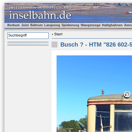
Borkum
Juist
Baltrum
Langeoog
Spiekeroog
Wangerooge
Halligbahnen
Amr
Start
Busch ? - HTM "826 602-