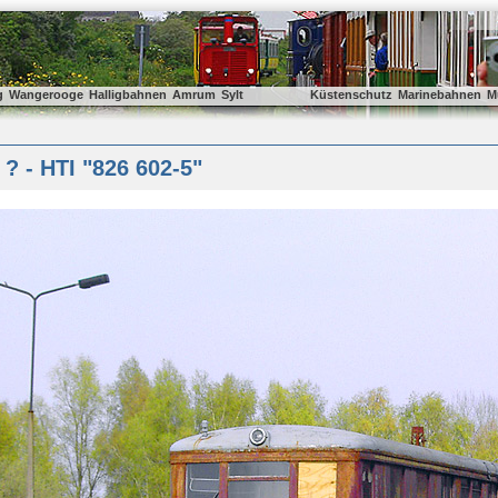
g
Wangerooge
Halligbahnen
Amrum
Sylt
Küstenschutz
Marinebahnen
M
? - HTI "826 602-5"