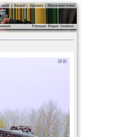
Start
|
Aktuell
|
Updates
|
Mitarbeiter-Index
useum
Fehmarn
Rügen
Usedom