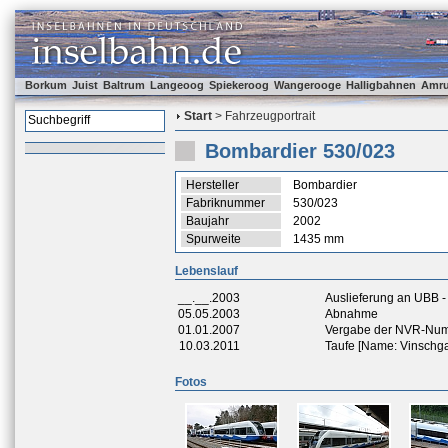
Borkum
Juist
Baltrum
Langeoog
Spiekeroog
Wangerooge
Halligbahnen
Amr
Start
> Fahrzeugportrait
Bombardier 530/023
Hersteller
Bombardier
Fabriknummer
530/023
Baujahr
2002
Spurweite
1435 mm
Lebenslauf
__.__.2003
Auslieferung an UBB 
05.05.2003
Abnahme
01.01.2007
Vergabe der NVR-Nu
10.03.2011
Taufe [Name: Vinschg
Fotos