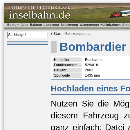
Borkum
Juist
Baltrum
Langeoog
Spiekeroog
Wangerooge
Halligbahnen
Amr
Start
> Fahrzeugportrait
Bombardier 
Hersteller
Bombardier
Fabriknummer
529/018
Baujahr
2002
Spurweite
1435 mm
Hochladen eines Fo
Nutzen Sie die Mögl
diesem Fahrzeug zu
ganz einfach: Datei