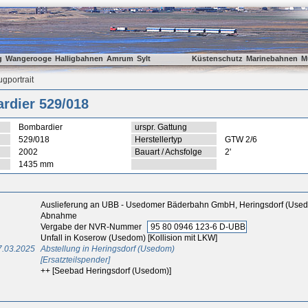
g
Wangerooge
Halligbahnen
Amrum
Sylt
Küstenschutz
Marinebahnen
M
gportrait
rdier 529/018
Bombardier
urspr. Gattung
529/018
Herstellertyp
GTW 2/6
2002
Bauart / Achsfolge
2'
1435 mm
Auslieferung an UBB - Usedomer Bäderbahn GmbH, Heringsdorf (Use
Abnahme
Vergabe der NVR-Nummer
95 80 0946 123-6 D-UBB
Unfall in Koserow (Usedom) [Kollision mit LKW]
7.03.2025
Abstellung in Heringsdorf (Usedom)
[Ersatzteilspender]
++ [Seebad Heringsdorf (Usedom)]