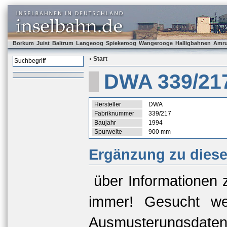
Borkum
Juist
Baltrum
Langeoog
Spiekeroog
Wangerooge
Halligbahnen
Amr
Start
DWA 339/21
Hersteller
DWA
Fabriknummer
339/217
Baujahr
1994
Spurweite
900 mm
Ergänzung zu dies
über Informationen 
immer! Gesucht we
Ausmusterungsda