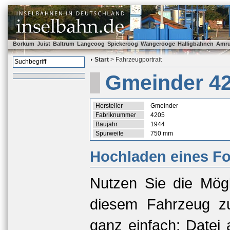
Borkum
Juist
Baltrum
Langeoog
Spiekeroog
Wangerooge
Halligbahnen
Amr
Start
> Fahrzeugportrait
Gmeinder 4
Hersteller
Gmeinder
Fabriknummer
4205
Baujahr
1944
Spurweite
750 mm
Hochladen eines Fo
Nutzen Sie die Mögl
diesem Fahrzeug zu
ganz einfach: Datei