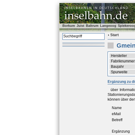
Borkum
Juist
Baltrum
Langeoog
Spiekeroo
Start
Gmein
Hersteller
Fabriknummer
Baujahr
Spurweite
Ergänzung zu d
über Informat
Stationierungsd
können über den
Name
eMail
Betreff
Ergänzung