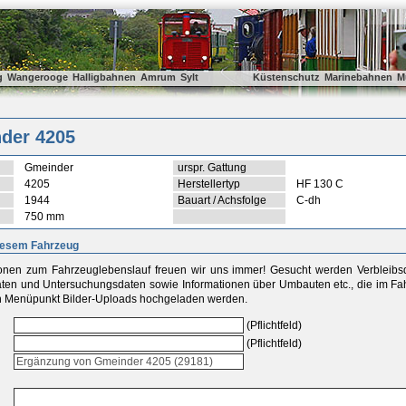
g
Wangerooge
Halligbahnen
Amrum
Sylt
Küstenschutz
Marinebahnen
M
der 4205
Gmeinder
urspr. Gattung
4205
Herstellertyp
HF 130 C
1944
Bauart / Achsfolge
C-dh
750 mm
iesem Fahrzeug
ionen zum Fahrzeuglebenslauf freuen wir uns immer! Gesucht werden Verbleib
aten und Untersuchungsdaten sowie Informationen über Umbauten etc., die im Fah
 Menüpunkt Bilder-Uploads hochgeladen werden.
(Pflichtfeld)
(Pflichtfeld)