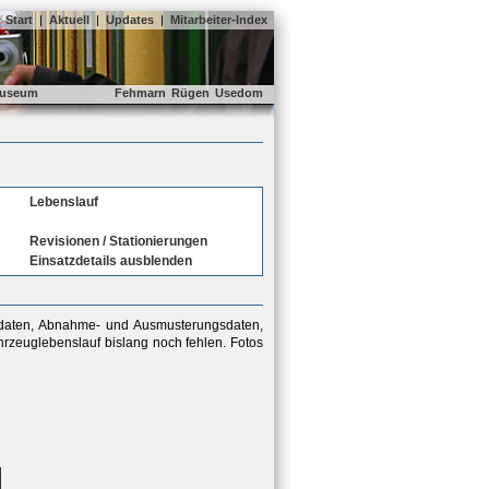
Start
|
Aktuell
|
Updates
|
Mitarbeiter-Index
useum
Fehmarn
Rügen
Usedom
Lebenslauf
Revisionen / Stationierungen
Einsatzdetails ausblenden
sdaten, Abnahme- und Ausmusterungsdaten,
rzeuglebenslauf bislang noch fehlen. Fotos