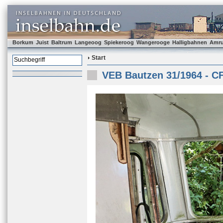
Borkum
Juist
Baltrum
Langeoog
Spiekeroog
Wangerooge
Halligbahnen
Amr
Start
VEB Bautzen 31/1964 - C