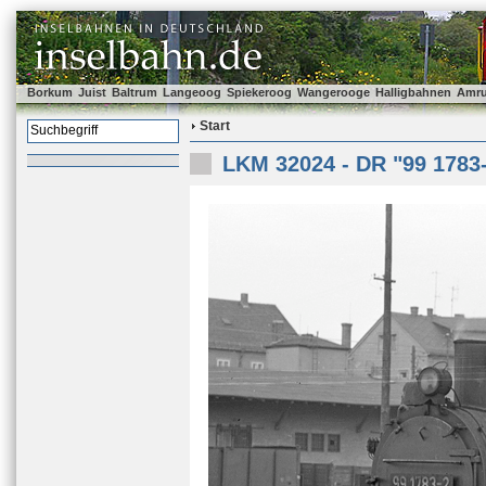
Borkum
Juist
Baltrum
Langeoog
Spiekeroog
Wangerooge
Halligbahnen
Amr
Start
LKM 32024 - DR "99 1783