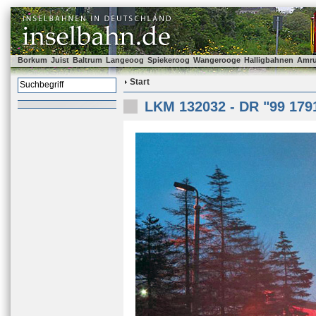
Borkum
Juist
Baltrum
Langeoog
Spiekeroog
Wangerooge
Halligbahnen
Amr
Start
LKM 132032 - DR "99 179