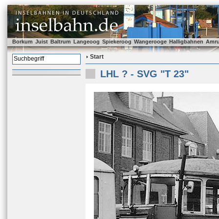
Borkum
Juist
Baltrum
Langeoog
Spiekeroog
Wangerooge
Halligbahnen
Amr
Start
LHL ? - SVG "T 23"