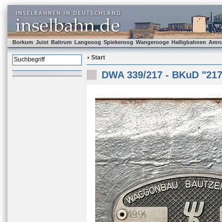
Borkum
Juist
Baltrum
Langeoog
Spiekeroog
Wangerooge
Halligbahnen
Amr
Start
DWA 339/217 - BKuD "217