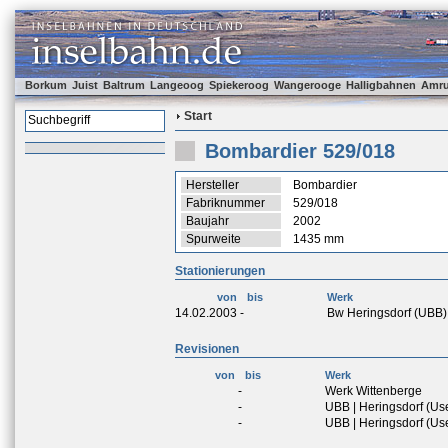
Borkum
Juist
Baltrum
Langeoog
Spiekeroog
Wangerooge
Halligbahnen
Amr
Start
Bombardier 529/018
Hersteller
Bombardier
Fabriknummer
529/018
Baujahr
2002
Spurweite
1435 mm
Stationierungen
von
bis
Werk
14.02.2003
-
Bw Heringsdorf (UBB)
Revisionen
von
bis
Werk
-
Werk Wittenberge
-
UBB | Heringsdorf (U
-
UBB | Heringsdorf (U