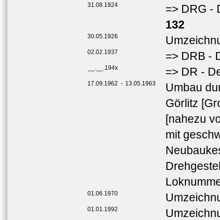
31.08.1924
=> DRG - 
132
30.05.1926
Umzeichnu
02.02.1937
=> DRB - 
__.__.194x
=> DR - D
17.09.1962
-
13.05.1963
Umbau dur
Görlitz [G
[nahezu v
mit gesch
Neubaukes
Drehgestel
Loknumme
01.06.1970
Umzeichnu
01.01.1992
Umzeichnu