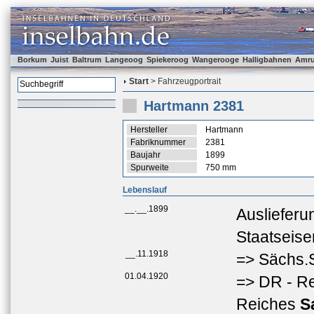
Borkum
Juist
Baltrum
Langeoog
Spiekeroog
Wangerooge
Halligbahnen
Amr
Start
> Fahrzeugportrait
Hartmann 2381
Hersteller
Hartmann
Fabriknummer
2381
Baujahr
1899
Spurweite
750 mm
Lebenslauf
__.__.1899
Auslieferu
Staatseis
__.11.1918
=> Sächs.S
01.04.1920
=> DR - R
Reiches
S