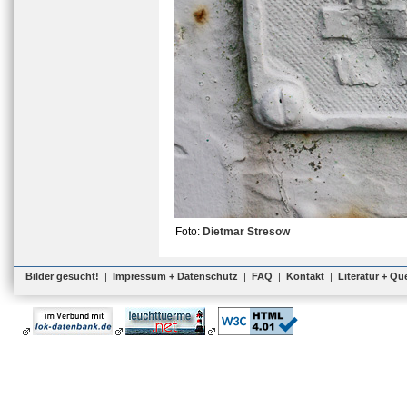
Foto:
Dietmar Stresow
Bilder gesucht!
|
Impressum + Datenschutz
|
FAQ
|
Kontakt
|
Literatur + Qu