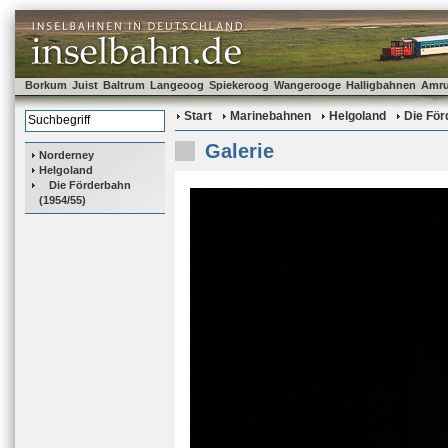
Borkum
Juist
Baltrum
Langeoog
Spiekeroog
Wangerooge
Halligbahnen
Amr
Start
Marinebahnen
Helgoland
Die För
Galerie
Norderney
Helgoland
Die Förderbahn
(1954/55)