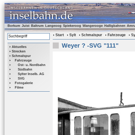
Borkum
Juist
Baltrum
Langeoog
Spiekeroog
Wangerooge
Halligbahnen
Amr
Start
Sylt
Schmalspur
Fahrzeuge
Sy
Weyer ? -SVG "111"
Aktuelles
Strecken
Schmalspur
Fahrzeuge
Ost- u. Nordbahn
Südbahn
Sylter Inselb. AG
SVG
Fotogalerie
Filme