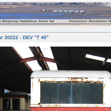
g
Wangerooge
Halligbahnen
Amrum
Sylt
Küstenschutz
Marinebahnen
M
r 20222 - DEV "T 45"