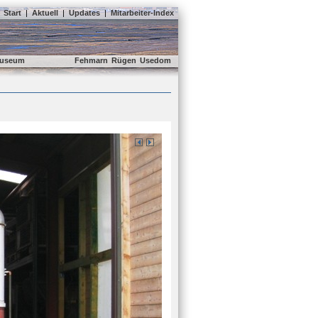
Start
|
Aktuell
|
Updates
|
Mitarbeiter-Index
useum
Fehmarn
Rügen
Usedom