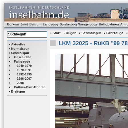
Borkum
Juist
Baltrum
Langeoog
Spiekeroog
Wangerooge
Halligbahnen
Amr
Start
Rügen
Schmalspur
Fahrzeuge
LKM 32025 - RüKB "99 78
Aktuelles
Normalspur
Schmalspur
Geschichte
Fahrzeuge
1949-1970
1970-1991
1992-1995
1996-2007
2008-
Putbus-Binz-Göhren
Breitspur