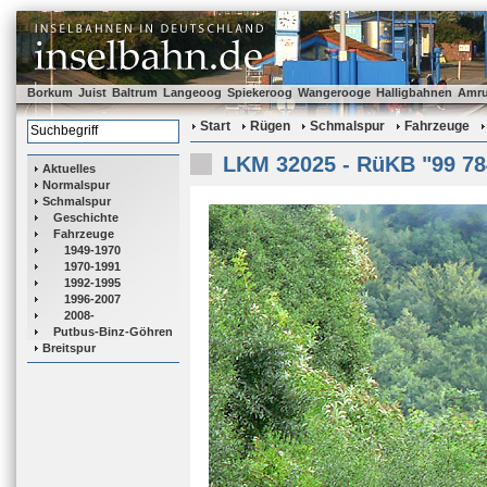
Borkum
Juist
Baltrum
Langeoog
Spiekeroog
Wangerooge
Halligbahnen
Amr
Start
Rügen
Schmalspur
Fahrzeuge
LKM 32025 - RüKB "99 78
Aktuelles
Normalspur
Schmalspur
Geschichte
Fahrzeuge
1949-1970
1970-1991
1992-1995
1996-2007
2008-
Putbus-Binz-Göhren
Breitspur