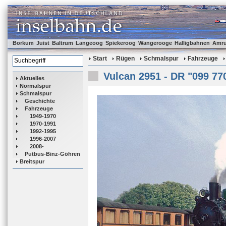
Borkum
Juist
Baltrum
Langeoog
Spiekeroog
Wangerooge
Halligbahnen
Amr
Start
Rügen
Schmalspur
Fahrzeuge
Vulcan 2951 - DR "099 77
Aktuelles
Normalspur
Schmalspur
Geschichte
Fahrzeuge
1949-1970
1970-1991
1992-1995
1996-2007
2008-
Putbus-Binz-Göhren
Breitspur