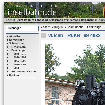
Borkum
Juist
Baltrum
Langeoog
Spiekeroog
Wangerooge
Halligbahnen
Amr
Start
Rügen
Schmalspur
Fahrzeuge
Vulcan - RüKB "99 4632"
Aktuelles
Normalspur
Schmalspur
Geschichte
Fahrzeuge
1949-1970
1970-1991
1992-1995
1996-2007
2008-
Putbus-Binz-Göhren
Breitspur