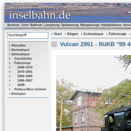
Borkum
Juist
Baltrum
Langeoog
Spiekeroog
Wangerooge
Halligbahnen
Amr
Start
Rügen
Schmalspur
Fahrzeuge
Vulcan 2951 - RüKB "99 4
Aktuelles
Normalspur
Schmalspur
Geschichte
Fahrzeuge
1949-1970
1970-1991
1992-1995
1996-2007
2008-
Putbus-Binz-Göhren
Breitspur