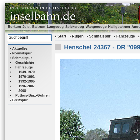
Borkum
Juist
Baltrum
Langeoog
Spiekeroog
Wangerooge
Halligbahnen
Amr
Start
Rügen
Schmalspur
Fahrzeuge
Henschel 24367 - DR "099
Aktuelles
Normalspur
Schmalspur
Geschichte
Fahrzeuge
1949-1970
1970-1991
1992-1995
1996-2007
2008-
Putbus-Binz-Göhren
Breitspur