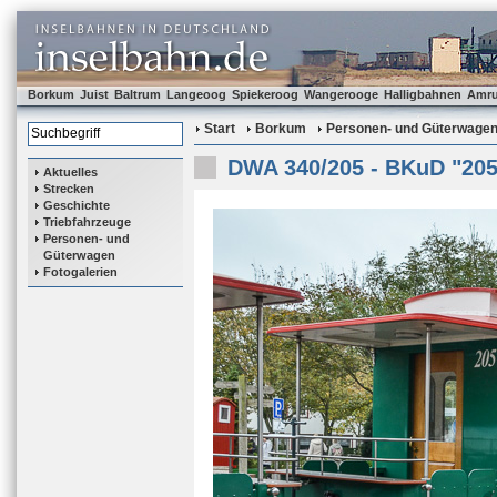
Borkum
Juist
Baltrum
Langeoog
Spiekeroog
Wangerooge
Halligbahnen
Amr
Start
Borkum
Personen- und Güterwage
DWA 340/205 - BKuD "205
Aktuelles
Strecken
Geschichte
Triebfahrzeuge
Personen- und
Güterwagen
Fotogalerien