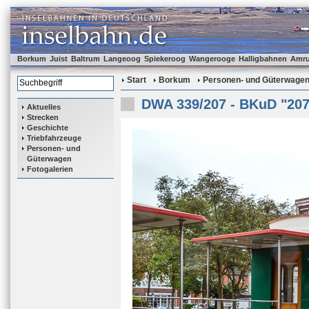
Borkum
Juist
Baltrum
Langeoog
Spiekeroog
Wangerooge
Halligbahnen
Amr
Start
Borkum
Personen- und Güterwage
DWA 339/207 - BKuD "207
Aktuelles
Strecken
Geschichte
Triebfahrzeuge
Personen- und
Güterwagen
Fotogalerien