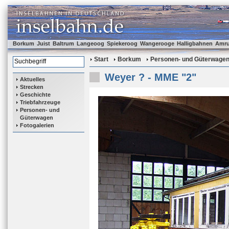
Borkum
Juist
Baltrum
Langeoog
Spiekeroog
Wangerooge
Halligbahnen
Amr
Start
Borkum
Personen- und Güterwage
Weyer ? - MME "2"
Aktuelles
Strecken
Geschichte
Triebfahrzeuge
Personen- und
Güterwagen
Fotogalerien